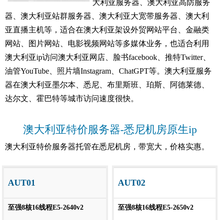
大利亚服务器、澳大利亚高防服务
机
邮
系
优
器、澳大利亚站群服务器、澳大利亚大宽带服务器、澳大利
亚直播主机等，适合在澳大利亚架设外贸网站平台、金融类
箱
我
惠
公
网站、图片网站、电影视频网站等多媒体业务，也适合利用
澳大利亚ip访问澳大利亚网店、脸书facebook、推特Twitter、
们
折
司
新
油管YouTube、照片墙Instagram、ChatGPT等。
澳大利亚服务
器
在澳大利亚墨尔本、悉尼、布里斯班、珀斯、阿德莱德、
扣
简
闻
技
达尔文、霍巴特等城市访问速度很快。
介
信
术
负
澳大利亚特价服务器-悉尼机房原生ip
息
支
载
澳大利亚特价服务器托管在悉尼机房，带宽大，价格实惠。
动
持
均
AUT01
AUT02
态
衡
至强8核16线程E5-2640v2
至强8核16线程E5-2650v2