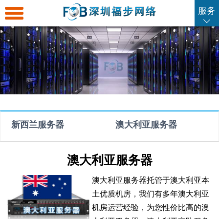
服务
返
回
海
首
外
海
页
服
外
海
务
云
外
海
新西兰服务器
澳大利亚服务器
器
主
虚
外
SSL
澳大利亚服务器
机
拟
域
证
企
澳大利亚服务器
托管于澳大利亚本
土优质机房，我们有多年澳大利亚
主
名
书
业
联
机房运营经验，为您性价比高的澳