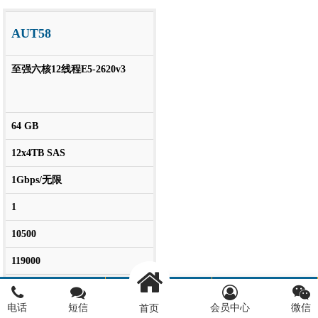
AUT58
至强六核12线程E5-2620v3
64 GB
12x4TB SAS
1Gbps/无限
1
10500
119000
购买
电话
短信
会员中心
微信
首页
电话
联系我们
微信