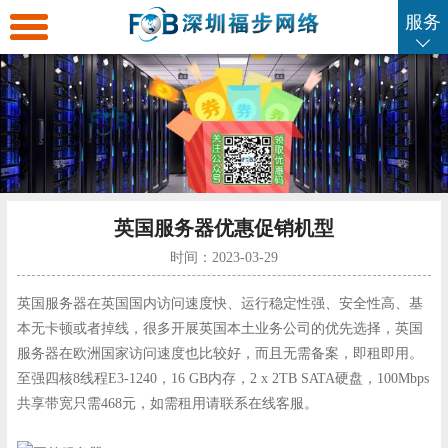
服务
返
回
海
首
外
海
页
服
外
海
英国服务器优惠促销机型
务
云
外
海
时间：2023-03-29
器
主
虚
外
SSL
英国服务器在英国国内访问速度快、运行稳定性强、安全性高、基
本无卡顿或者掉线，很多开展英国本土业务公司的优先选择，英国
服务器在欧洲国家访问速度也比较好，而且无需备案，即租即用。
机
拟
域
证
企
至强四核8线程E3-1240，16 GB内存，2 x 2TB SATA硬盘，100Mbps
共享带宽只需468元，如需租用请联系在线客服。
主
名
书
业
联