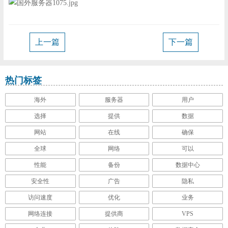
机
邮
系
优
箱
我
惠
公
上一篇
下一篇
们
折
司
新
热门标签
扣
简
闻
技
海外
服务器
用户
选择
提供
数据
介
信
术
负
网站
在线
确保
息
支
载
全球
网络
可以
性能
备份
数据中心
动
持
均
安全性
广告
隐私
访问速度
优化
业务
态
衡
网络连接
提供商
VPS