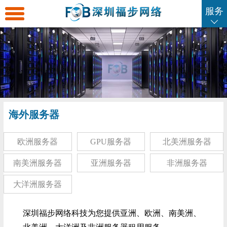
服务
返
回
海
首
外
海
页
服
外
海
海外服务器
务
云
外
海
欧洲服务器
GPU服务器
北美洲服务器
器
主
虚
外
SSL
南美洲服务器
亚洲服务器
非洲服务器
机
拟
域
证
企
大洋洲服务器
主
名
书
业
联
深圳福步网络科技为您提供亚洲、欧洲、南美洲、