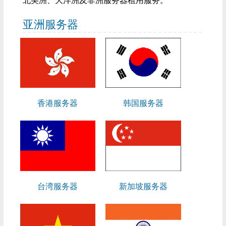
北美洲、大洋洲及非洲服务器租用服务。
机
邮
系
优
亚洲服务器
箱
我
惠
公
们
折
司
新
扣
简
闻
技
香港服务器
韩国服务器
介
信
术
负
息
支
载
动
持
均
台湾服务器
新加坡服务器
态
衡