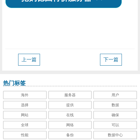
机
邮
系
优
箱
我
惠
公
们
折
司
新
扣
简
闻
技
上一篇
下一篇
介
信
术
负
热门标签
息
支
载
海外
服务器
用户
选择
提供
数据
动
持
均
网站
在线
确保
全球
网络
可以
态
衡
性能
备份
数据中心