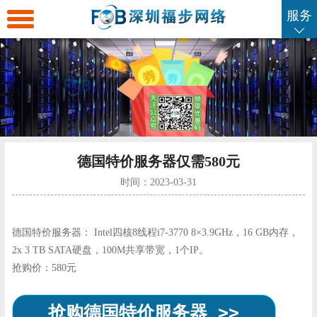
服务
返
回
海
首
外
海
页
服
外
海
​德国特价服务器仅需580元
务
云
外
海
时间：2023-03-31
器
主
虚
外
SSL
德国特价服务器： Intel四核8线程i7-3770 8×3.9GHz，16 GB内存，
2x 3 TB SATA硬盘，100M共享带宽，1个IP。
机
拟
域
证
企
抢购价：580元
主
名
书
业
联
抢购德国特价服务器 >>