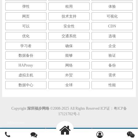
弹性
租用
体验
网页
技术支持
可视化
可以
安全性
CDN
优化
交通系统
选项
学习者
确保
企业
数据备份
能够
验证
HAProxy
网络
备份
虚拟主机
外贸
需求
数据中心
全球
性能
Copyright
深圳福步网络
©2008-2025 All Rights Reserved ICP证：
粤ICP备
17121702号-1
fobhostcom