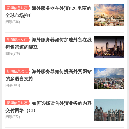
机
邮
系
优
新闻信息动态
海外服务器在外贸B2C电商的
全球市场推广
箱
我
惠
公
阅读(236)
们
折
司
新
新闻信息动态
海外服务器如何加速外贸在线
销售渠道的建立
扣
简
闻
技
阅读(276)
介
信
术
负
新闻信息动态
海外服务器如何提高外贸网站
的多语言支持
息
支
载
阅读(103)
动
持
均
新闻信息动态
如何选择适合外贸业务的内容
交付网络（CD
态
衡
阅读(272)