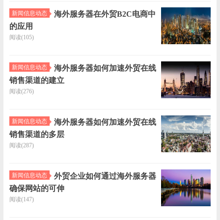
机
邮
系
优
新闻信息动态
海外服务器在外贸B2C电商中
的应用
箱
我
惠
公
阅读(105)
们
折
司
新
新闻信息动态
海外服务器如何加速外贸在线
销售渠道的建立
扣
简
闻
技
阅读(276)
介
信
术
负
新闻信息动态
海外服务器如何加速外贸在线
销售渠道的多层
息
支
载
阅读(287)
动
持
均
新闻信息动态
外贸企业如何通过海外服务器
确保网站的可伸
态
衡
阅读(147)