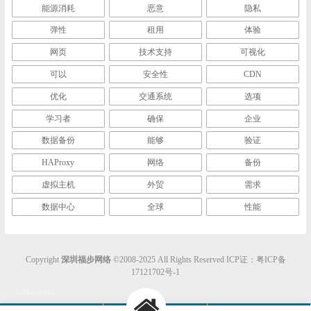
能源消耗
恶意
隐私
弹性
租用
体验
网页
技术支持
可视化
可以
安全性
CDN
优化
交通系统
选项
学习者
确保
企业
数据备份
能够
验证
HAProxy
网络
备份
虚拟主机
外贸
需求
数据中心
全球
性能
Copyright
深圳福步网络
©2008-2025 All Rights Reserved ICP证：
粤ICP备
17121702号-1
fobhostcom