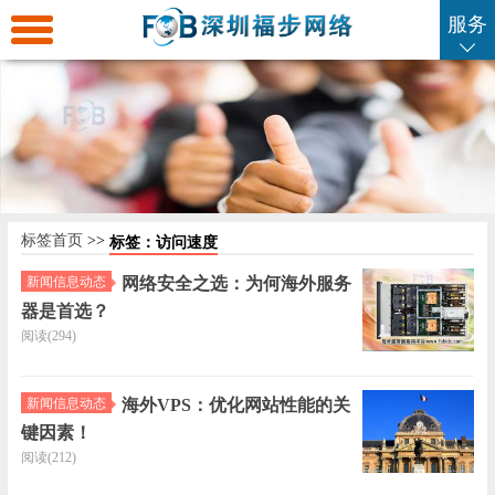
服务
返
回
海
首
外
海
页
服
外
海
标签首页
>>
标签：访问速度
务
云
外
海
新闻信息动态
网络安全之选：为何海外服务
器是首选？
器
主
虚
外
SSL
阅读(294)
机
拟
域
证
企
新闻信息动态
海外VPS：优化网站性能的关
键因素！
主
名
书
业
联
阅读(212)